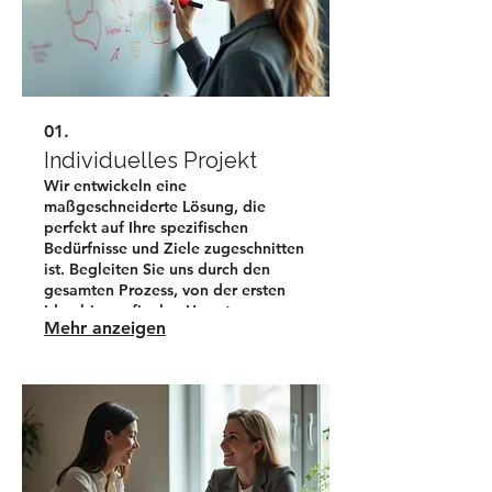
01.
Individuelles Projekt
Wir entwickeln eine
maßgeschneiderte Lösung, die
perfekt auf Ihre spezifischen
Bedürfnisse und Ziele zugeschnitten
ist. Begleiten Sie uns durch den
gesamten Prozess, von der ersten
Idee bis zur finalen Umsetzung.
Mehr anzeigen
Erhalten Sie ein Ergebnis, das
genau Ihren Vorstellungen
entspricht.