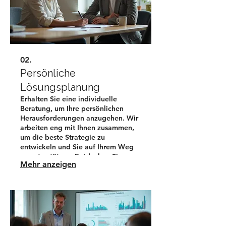
02.
Persönliche
Lösungsplanung
Erhalten Sie eine individuelle
Beratung, um Ihre persönlichen
Herausforderungen anzugehen. Wir
arbeiten eng mit Ihnen zusammen,
um die beste Strategie zu
entwickeln und Sie auf Ihrem Weg
zu unterstützen. Entdecken Sie
Mehr anzeigen
passende Lösungsansätze, die
speziell für Sie konzipiert wurden.