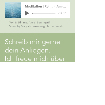
Meditation | Reise zu deinem Kraftplatz
Amrei Baumgartl
-12:11
Text & Stimme: Amrei Baumgartl
Music by Magnific,
www.magnific.com/audio
Schreib mir gerne
dein Anliegen.
Ich freue mich über
deine Anfrage!
mitamrei@gmail.com
Kontaktformular