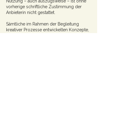
Nutzung – auch auszugsweise – ist ohne
vorherige schriftliche Zustimmung der
Anbieterin nicht gestattet.
Sämtliche im Rahmen der Begleitung
kreativer Prozesse entwickelten Konzepte,
Storytelling-Modelle, Texte, Strategien,
Präsentationen, Workshops,
Arbeitsunterlagen und sonstigen
Arbeitsergebnisse sind – sofern nicht
ausdrücklich schriftlich anders vereinbart –
urheberrechtlich geschützt.
Mit vollständiger Bezahlung des
vereinbarten Honorars erhält die Kund*in
das einfache Nutzungsrecht an den
individuell für sie erstellten
Arbeitsergebnissen, soweit dies für den
vereinbarten Zweck erforderlich ist.
Rohdateien, Entwürfe und nicht verwendete
Konzepte verbleiben bei der Anbieterin,
sofern nichts anderes schriftlich vereinbart
wurde.
Das Urheberrecht sowie sämtliche darüber
hinausgehenden Rechte verbleiben bei der